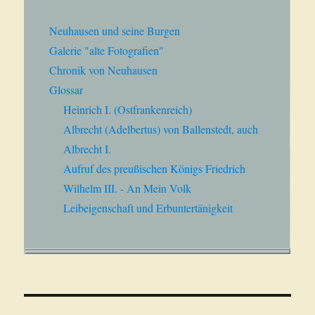
Neuhausen und seine Burgen
Galerie "alte Fotografien"
Chronik von Neuhausen
Glossar
Heinrich I. (Ostfrankenreich)
Albrecht (Adelbertus) von Ballenstedt, auch
Albrecht I.
Aufruf des preußischen Königs Friedrich
Wilhelm III. - An Mein Volk
Leibeigenschaft und Erbuntertänigkeit