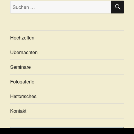
SU
Suche
nach:
Hochzeiten
Übernachten
Seminare
Fotogalerie
Historisches
Kontakt